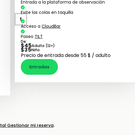
Entrada a la plataforma de observación
Evite las colas en taquilla
Acceso a
CloudBar
Paseo
TILT
De:
$
45
Adulto (12+)
$
35
Niño
Precio de entrada desde 55 $ / adulto
Entradas
tal Gestionar mi reserva
.