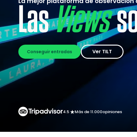
La mejor plataforma de observación
Las
Thrills
so
Ver TILT
Conseguir entradas
4.5
Más de 11.000
opiniones