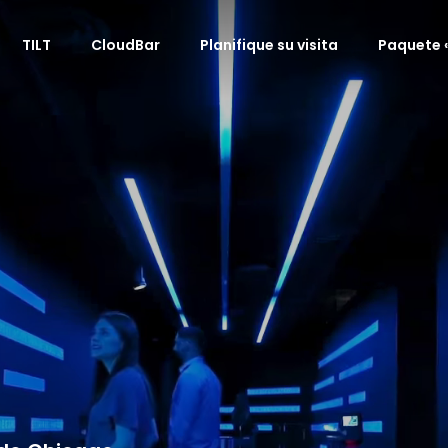
TILT
CloudBar
Planifique su visita
Paquete «