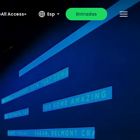
All Access»
Esp
Entradas