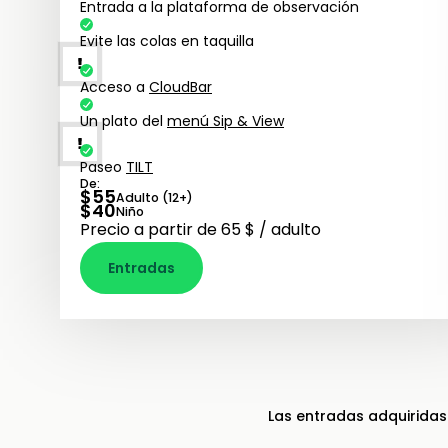
Entrada a la plataforma de observación
Evite las colas en taquilla
Acceso a
CloudBar
Un plato del
menú Sip & View
Paseo
TILT
De:
$
55
Adulto (12+)
$
40
Niño
Precio a partir de 65 $ / adulto
Entradas
Las entradas adquirida