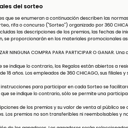
les del sorteo
nes que se enumeran a continuación describen las normas
orteo, rifa o concurso ("Sorteo") organizado por 360 CHIC
cluidas las descripciones de los premios, las fechas de inici
n, se proporcionarán en los materiales promocionales as
LIZAR NINGUNA COMPRA PARA PARTICIPAR O GANAR. Una 
e se indique lo contrario, los Regalos están abiertos a res
e 18 años. Los empleados de 360 CHICAGO, sus filiales y s
s instrucciones para participar en cada Sorteo se facilita
ue se indique lo contrario, sólo se permite una particip
ripciones de los premios y su valor de venta al público se
s. Los premios no son transferibles ni reembolsables y 
ación de los ganadores. Los ganadores serán seleccionados 