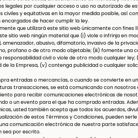
s legales por cualquier acceso o uso no autorizado de es
 civiles y equitativas en la mayor medida posible, así co
 encargados de hacer cumplir la ley.
nte que utilizará este sitio web únicamente con fines líc
ste sitio web ningún material que (i) viole o infrinja en 
gal, amenazador, abusivo, difamatorio, invasivo de la priva
eno, profano o de otro modo objetable; (iii) fomente una
a responsabilidad civil o viole de otro modo cualquier ley; 
d de la Empresa, (v) contenga publicidad o cualquier soli
pra entradas o mercancías, o cuando se convierte en un 
futuras transacciones, se está comunicando con nosotros 
iento para recibir comunicaciones electrónicas de nosot
ndo o un evento para el que ha comprado entradas. Adem
cas, usted también acepta que todos los acuerdos, divul
ualización de estos Términos y Condiciones, pueden serl
na comunicación electrónica de nuestra parte satisface c
 sea por escrito.