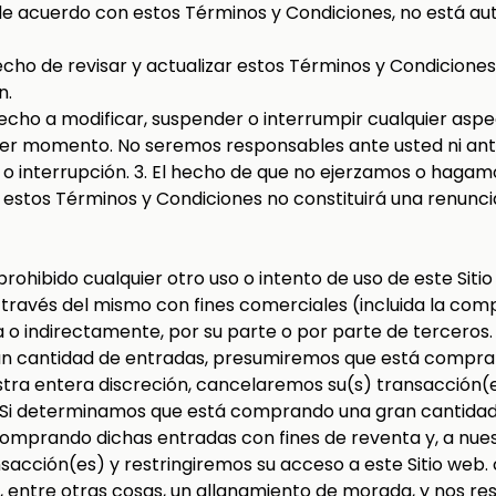
de acuerdo con estos Términos y Condiciones, no está autori
echo de revisar y actualizar estos Términos y Condicione
n.
echo a modificar, suspender o interrumpir cualquier aspe
uier momento. No seremos responsables ante usted ni ant
 o interrupción. 3. El hecho de que no ejerzamos o hagamo
 estos Términos y Condiciones no constituirá una renunc
rohibido cualquier otro uso o intento de uso de este Siti
a través del mismo con fines comerciales (incluida la co
ta o indirectamente, por su parte o por parte de terceros
n cantidad de entradas, presumiremos que está compra
estra entera discreción, cancelaremos su(s) transacción(e
. Si determinamos que está comprando una gran cantidad
mprando dichas entradas con fines de reventa y, a nuest
acción(es) y restringiremos su acceso a este Sitio web. 
á, entre otras cosas, un allanamiento de morada, y nos r