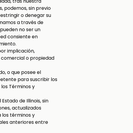
idad, tras nuestra
s, podemos, sin previo
estringir o denegar su
ionamos a través de
 pueden no ser un
ted consiente en
miento.
or implicación,
a comercial o propiedad
do, o que posee el
tente para suscribir los
 los Términos y
stado de Illinois, sin
ones, actualizados
 los términos y
ales anteriores entre