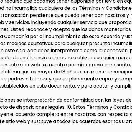
otro recurso que podamos tener disponible por ley o en equ
d ha incumplido cualquiera de los Términos y Condicione
r transacción pendiente que pueda tener con nosotros y r
eb y servicios, incluyendo cualquier servicio que proporc
ernet. Usted reconoce y acepta que los daños monetarios
 la Compañía por el incumplimiento de este Acuerdo y us
as medidas equitativas para cualquier presunto incumpli
en este sitio web debe interpretarse como la concesión, p
do, de una licencia o derecho a utilizar cualquier marc
en este sitio web sin nuestro permiso previo por escrito.
ted afirma que es mayor de 18 años, o un menor emancipa
sus padres o tutores, y que es plenamente capaz y compe
establecidos en este documento, y para acatar y cumplir
ciones se interpretarán de conformidad con las leyes del E
cto de disposiciones legales. 10. Estos Términos y Condici
uyen el acuerdo completo entre nosotros, con respecto a
e sitio web y sustituye a todos los acuerdos escritos u or