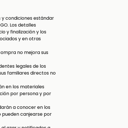
 y condiciones estándar
AGO. Los detalles
o y finalización y los
ociados y en otras
compra no mejora sus
identes legales de los
us familiares directos no
rán en los materiales
ación por persona y por
 darán a conocer en los
no pueden canjearse por
al azar y notificados a