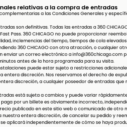
nales relativas a la compra de entradas
n complementarias a las Condiciones Generales y específ
ntradas son definitivas. Todas las entradas a 360 CHICA
 Fast Pass. 360 CHICAGO no puede proporcionar reembol
ilidad, inclemencias del tiempo, tiempos de cola elevados p
diendo 360 CHICAGO con otra atracción, o cualquier otro 
 enviar un correo electrónico a info@360chicago.com par
inutos antes de la hora programada para su visita.
instalaciones puede estar sujeto a restricciones adiciona
a entera discreción. Nos reservamos el derecho de expul
 entera discreción, a cualquier poseedor de entradas que
entradas está sujeta a cambios y puede variar rápidamente
ed paga por un billete es obviamente incorrecto, indepen
precio publicado en este sitio web o comunicado de otro 
 nuestra entera discreción, de cancelar su pedido y ree
a se aplicará independientemente de cómo se haya produc