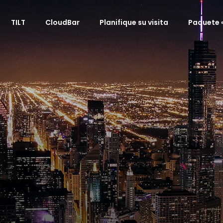
TILT
CloudBar
Planifique su visita
Paquete «