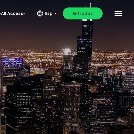
All Access»
Esp
Entradas