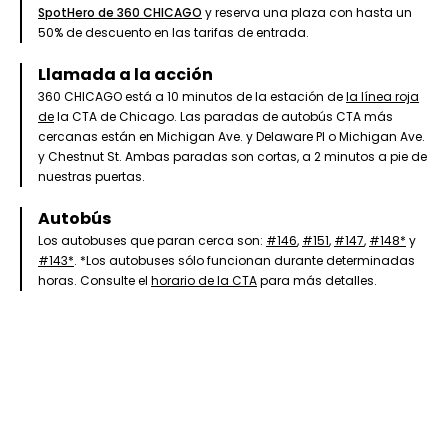
SpotHero de 360 CHICAGO
y reserva una plaza con hasta un
50% de descuento en las tarifas de entrada.
Llamada a la acción
360 CHICAGO está a 10 minutos de la estación de
la línea roja
de
la CTA de Chicago. Las paradas de autobús CTA más
cercanas están en Michigan Ave. y Delaware Pl o Michigan Ave.
y Chestnut St. Ambas paradas son cortas, a 2 minutos a pie de
nuestras puertas.
Autobús
Los autobuses que paran cerca son:
#146
,
#151
,
#147
,
#148*
y
#143*
. *Los autobuses sólo funcionan durante determinadas
horas. Consulte el
horario de la CTA
para más detalles.