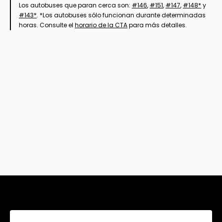
Los autobuses que paran cerca son:
#146
,
#151
,
#147
,
#148*
y
#143*
. *Los autobuses sólo funcionan durante determinadas
horas. Consulte el
horario de la CTA
para más detalles.