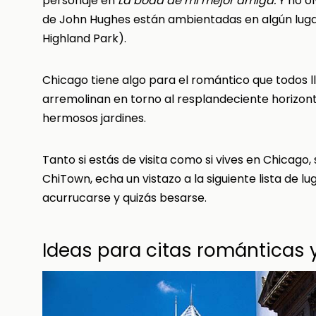
personaje en
La boda de mi mejor amiga.
Y no o
de John Hughes están ambientadas en algún lugar
Highland Park).
Chicago tiene algo para el romántico que todos ll
arremolinan en torno al resplandeciente horizonte
hermosos jardines.
Tanto si estás de visita como si vives en Chicago
ChiTown, echa un vistazo a la siguiente lista de 
acurrucarse y quizás besarse.
Ideas para citas románticas