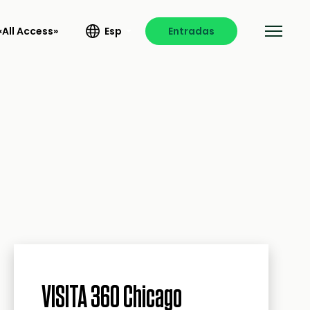
All Access»
Esp
Entradas
VISITA 360 Chicago