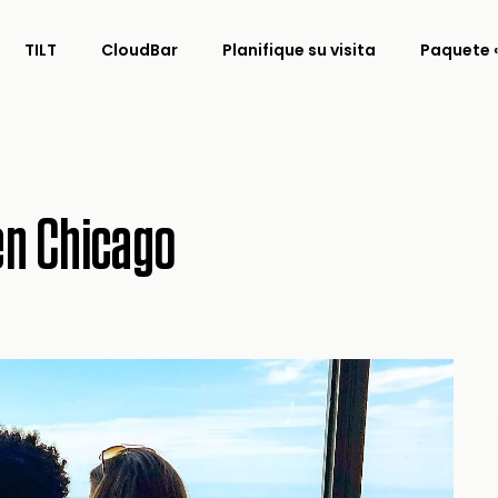
TILT
CloudBar
Planifique su visita
Paquete «
en Chicago