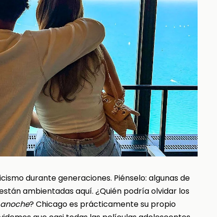
icismo durante generaciones. Piénselo: algunas de
están ambientadas aquí. ¿Quién podría olvidar los
 anoche
? Chicago es prácticamente su propio