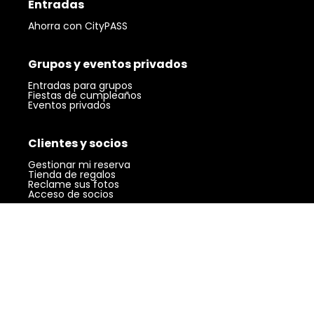
Entradas
Ahorra con CityPASS
Grupos y eventos privados
Entradas para grupos
Fiestas de cumpleaños
Eventos privados
Clientes y socios
Visita 360 Chicago.
El emblemático punto de
Gestionar mi reserva
Conseguir
referencia de Chicago con unas vistas
Tienda de regalos
entradas
Reclame sus fotos
inolvidables.
Acceso de socios
Comunidad
Mi bloque